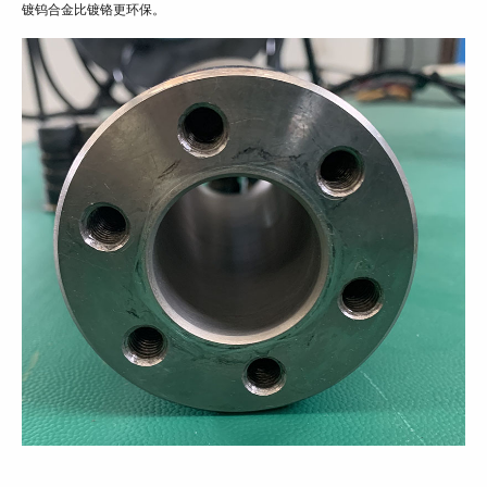
镀钨合金比镀铬更环保。